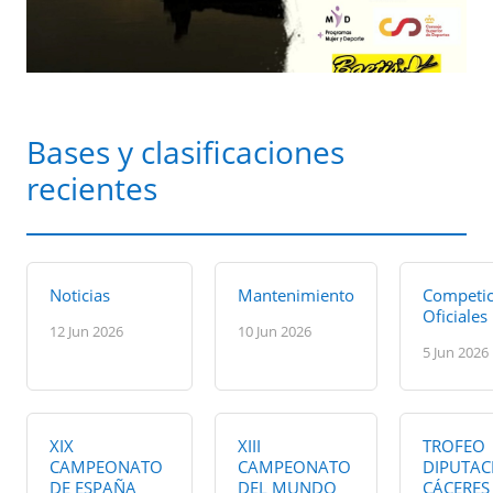
Bases y clasificaciones
recientes
Noticias
Mantenimiento
Competic
Oficiales
12 Jun 2026
10 Jun 2026
5 Jun 2026
XIX
XIII
TROFEO
CAMPEONATO
CAMPEONATO
DIPUTAC
DE ESPAÑA
DEL MUNDO
CÁCERES