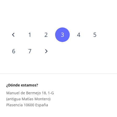
1
2
3
4
5
6
7
¿Dónde estamos?
Manuel de Bermejo 18, 1-G
(antigua Matías Montero)
Plasencia 10600 España